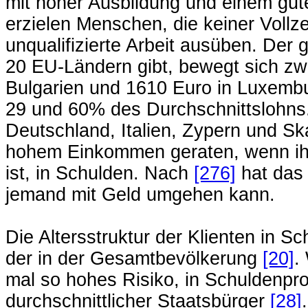
mit hoher Ausbildung und einem g
erzielen Menschen, die keiner Vollz
unqualifizierte Arbeit ausüben. Der 
20 EU-Ländern gibt, bewegt sich zw
Bulgarien und 1610 Euro in Luxembu
29 und 60% des Durchschnittslohns. 
Deutschland, Italien, Zypern und S
hohem Einkommen geraten, wenn ihr
ist, in Schulden. Nach
[276]
hat das 
jemand mit Geld umgehen kann.
Die Altersstruktur der Klienten in S
der in der Gesamtbevölkerung
[20]
.
mal so hohes Risiko, in Schuldenpro
durchschnittlicher Staatsbürger
[28]