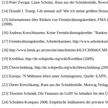
[13] Peter Zwegat, Liane Scholze, Raus aus der Schuldenfalle, Row
[14] Donald J. Trump, Gib niemals auf! Wie ich meine größten Hera
[15] Informationen über Risiken von Fremdwährungskrediten, FMA 
(2008).
[16] Andreas Kerschbaumer, Keine Fremdwährungskredite: "Banken si
[17] Fremdwährungskredite, Arbeiterkammer, http://www.arbeiterkam
[18] http://www.bmsk.gv.at/cms/site/attachments/4/6/3/CH0046/CM
[19] Kredithai, http://de.wikipedia.org/wiki/Kredithai (2009).
[20] Überschuldung, http://de.wikipedia.org/wiki/überschuldung (200
[21] Europa: 79 Millionen leben unter Armutsgrenze, Quelle: EAPN, 
[22] Dieter Kerschkamp, Raus aus der Schuldenfalle, Moewig Verla
[23] Thorsten Schmidt, Die Finanzen im Griff! So behalten Sie de
[24] Schulden-Kompass 2008, Empirische Indikatoren der privaten