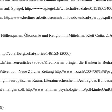
n auf, Spiegel, http://www.spiegel.de/wirtschaft/soziales/0,1518,65406
n, http://www.berliner-arbeitslosenzentrum.de/download/spartipps.pdf 
 Höllenqualen: Ökonomie und Religion im Mittelalter, Klett-Cotta, 2
tp://vorarlberg.orf.at/stories/146153/ (2006).
.de/finanzen/article2786963/Kreditkarten-bringen-die-Banken-in-Bedra
Prävention, Neue Zürcher Zeitung http://www.nzz.ch/2004/08/13/il/pa
ng im europäischen Raum, Literaturrecherche im Auftrag des Bundesmi
t anfangen soll, http://www.familien-psychologie.info/pdf/kinderUndG
9).