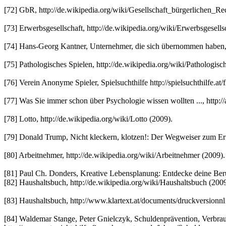
[72] GbR, http://de.wikipedia.org/wiki/Gesellschaft_bürgerlichen_Re
[73] Erwerbsgesellschaft, http://de.wikipedia.org/wiki/Erwerbsgesells
[74] Hans-Georg Kantner, Unternehmer, die sich übernommen haben, 
[75] Pathologisches Spielen, http://de.wikipedia.org/wiki/Pathologisc
[76] Verein Anonyme Spieler, Spielsuchthilfe http://spielsuchthilfe.at/
[77] Was Sie immer schon über Psychologie wissen wollten ..., http://a
[78] Lotto, http://de.wikipedia.org/wiki/Lotto (2009).
[79] Donald Trump, Nicht kleckern, klotzen!: Der Wegweiser zum Er
[80] Arbeitnehmer, http://de.wikipedia.org/wiki/Arbeitnehmer (2009).
[81] Paul Ch. Donders, Kreative Lebensplanung: Entdecke deine Beru
[82] Haushaltsbuch, http://de.wikipedia.org/wiki/Haushaltsbuch (2009
[83] Haushaltsbuch, http://www.klartext.at/documents/druckversionnl
[84] Waldemar Stange, Peter Gnielczyk, Schuldenprävention, Verbra