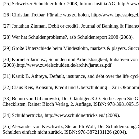
[25] Schweizer Schuldner Index 2008, Intrum Justitia AG, http:// ww
[26] Christian Tretbar, Für alle was zu holen, http://www.tagesspieg
[27] Jonathan Zinman, Debit or credit?, Journal of Banking & Financ
[28] Wer hat Schuldenprobleme?, asb Schuldenreport 2008 (2008).
[29] Große Unterschiede beim Mindestlohn, markets & players, Succe
[30] Kornelia Jarmusz, Schulden und Arbeitslosigkeit, Initiativen v
(2003).http://www.zuvielschulden.de/archiv/jarnusz.pdf
[31] Kartik B. Athreya, Default, insurance, and debt over the life-c
[32] Claus Reis, Konsum, Kredit und Überschuldung – Zur Ökonomie
[33] Benno von Urbanowski, Der Gläubiger-K.O: So besiegen Sie Glä
Checklisten, Rainer Bloch Verlag, 2. Auflage, ISBN: 978-398109515
[34] Schuldnertricks, http://www.schuldnertricks.eu/ (2009).
[35] Alexander von Keschwitz, Stefan Ph Wolf, Der Schuldenkönig: S
Schulden einfach nicht zurück, ISBN: 978-3872131126 (2004).