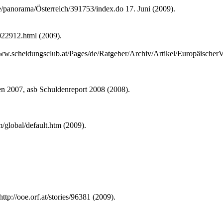
e/panorama/Österreich/391753/index.do 17. Juni (2009).
/022912.html (2009).
www.scheidungsclub.at/Pages/de/Ratgeber/Archiv/Artikel/EuropäischerV
n 2007, asb Schuldenreport 2008 (2008).
/global/default.htm (2009).
tp://ooe.orf.at/stories/96381 (2009).