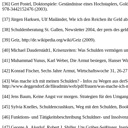
[36] Gert Postel, Doktorspiele: Geständnisse eines Hochstaplers, Go
978-3442152476 (2003).
[37] Jürgen Harksen, Ulf Mailänder, Wie ich den Reichen ihr Geld a
[38] Schuldenberatung St. Gallen, Newsletter 2004, der preis des gel
[39] Geiz, http://de.wikipedia.org/wiki/Geiz (2009).
[40] Michael Dauderstädt1, Krisenzeiten: Was Schulden vermögen und 
[41] Muhammad Yunus, Karl Weber, Die Armut besiegen, Hanser Wir
[42] Konrad Fischer, Sechs Jahre Armut, Wirtschaftswoche 31, 26-27
[43] Was mache ich mit meinen Schulden? - Infos zu Wegen aus derS
http://www.deggendorf.de/fileadmin/web/pdf/frauen/was-mache-ich-m
[44] Jens Baum, Keine Angst vor morgen. Strategien für den Umgan
[45] Sylvia Knelles, Schuldencrashkurs, Weg mit den Schulden, B
[46] Funktions- und Tätigkeitsbeschreibung Schuldner- und Insolven
[47] George A. Akerlof, Robert J. Shiller, Ute Gräber-Seißinger, Ing