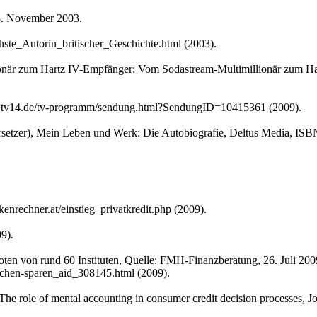
 3. November 2003.
ste_Autorin_britischer_Geschichte.html (2003).
llionär zum Hartz IV-Empfänger: Vom Sodastream-Multimillionär zum 
w.tv14.de/tv-programm/sendung.html?SendungID=10415361 (2009).
ersetzer), Mein Leben und Werk: Die Autobiografie, Deltus Media, IS
enrechner.at/einstieg_privatkredit.php (2009).
9).
ten von rund 60 Instituten, Quelle: FMH-Finanzberatung, 26. Juli 200
schen-sparen_aid_308145.html (2009).
he role of mental accounting in consumer credit decision processes, 