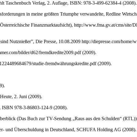
ohlt Taschenbuch Verlag, 2. Auflage, ISBN: 978-3-499-62384-4 (2008).
usforderungen in meine größten Triumphe verwandelte, Redline Wirtsc
(Österreichische Finanzmarktaufsicht), http://www.fma.gv.at/cms/s
nd Nutznießer”, Die Presse, 10.08.2009 http://diepresse.com/home/wi
mer.com/bilder/d62/fremdkredite2009.pdf (2009).
S1224489684679/studie-fremdwährungskredite.pdf (2009).
9).
Heute, 2. Juni (2009).
g, ISBN 978-3-86803-124-9 (2008).
n Überblick (Das Buch zur TV-Sendung „Raus aus den Schulden“ (RTL)
 Ver- und Überschuldung in Deutschland, SCHUFA Holding AG (2008).