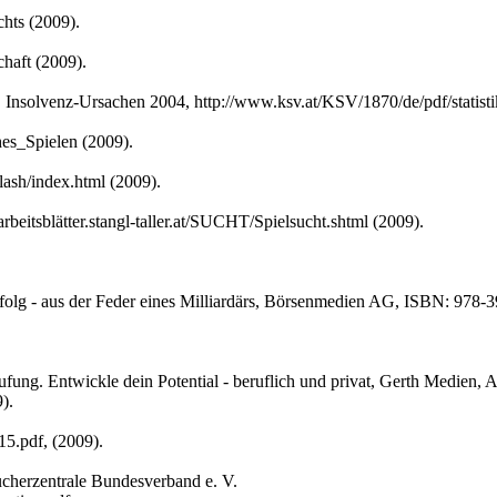
chts (2009).
chaft (2009).
Insolvenz-Ursachen 2004, http://www.ksv.at/KSV/1870/de/pdf/statisti
hes_Spielen (2009).
flash/index.html (2009).
rbeitsblätter.stangl-taller.at/SUCHT/Spielsucht.shtml (2009).
folg - aus der Feder eines Milliardärs, Börsenmedien AG, ISBN: 978-
fung. Entwickle dein Potential - beruflich und privat, Gerth Medien,
).
15.pdf, (2009).
ucherzentrale Bundesverband e. V.