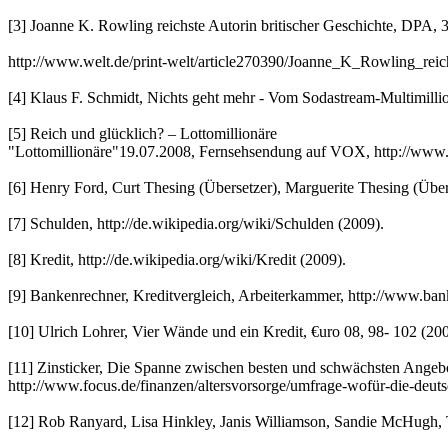
[3] Joanne K. Rowling reichste Autorin britischer Geschichte, DPA,
http://www.welt.de/print-welt/article270390/Joanne_K_Rowling_reich
[4] Klaus F. Schmidt, Nichts geht mehr - Vom Sodastream-Multimi
[5] Reich und glücklich? – Lottomillionäre
"Lottomillionäre"19.07.2008, Fernsehsendung auf VOX, http://ww
[6] Henry Ford, Curt Thesing (Übersetzer), Marguerite Thesing (Üb
[7] Schulden, http://de.wikipedia.org/wiki/Schulden (2009).
[8] Kredit, http://de.wikipedia.org/wiki/Kredit (2009).
[9] Bankenrechner, Kreditvergleich, Arbeiterkammer, http://www.bank
[10] Ulrich Lohrer, Vier Wände und ein Kredit, €uro 08, 98- 102 (200
[11] Zinsticker, Die Spanne zwischen besten und schwächsten Angebo
http://www.focus.de/finanzen/altersvorsorge/umfrage-wofür-die-deut
[12] Rob Ranyard, Lisa Hinkley, Janis Williamson, Sandie McHugh, T