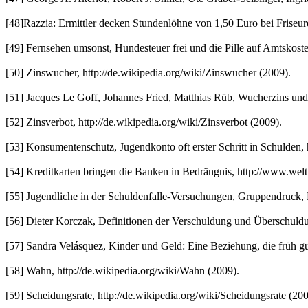
[48]Razzia: Ermittler decken Stundenlöhne von 1,50 Euro bei Friseure
[49] Fernsehen umsonst, Hundesteuer frei und die Pille auf Amtskoste
[50] Zinswucher, http://de.wikipedia.org/wiki/Zinswucher (2009).
[51] Jacques Le Goff, Johannes Fried, Matthias Rüb, Wucherzins und
[52] Zinsverbot, http://de.wikipedia.org/wiki/Zinsverbot (2009).
[53] Konsumentenschutz, Jugendkonto oft erster Schritt in Schulden, ht
[54] Kreditkarten bringen die Banken in Bedrängnis, http://www.welt
[55] Jugendliche in der Schuldenfalle-Versuchungen, Gruppendruck, 
[56] Dieter Korczak, Definitionen der Verschuldung und Überschuldu
[57] Sandra Velásquez, Kinder und Geld: Eine Beziehung, die früh gu
[58] Wahn, http://de.wikipedia.org/wiki/Wahn (2009).
[59] Scheidungsrate, http://de.wikipedia.org/wiki/Scheidungsrate (200