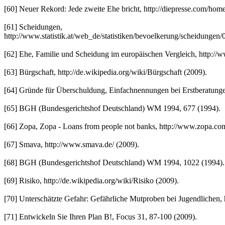
[60] Neuer Rekord: Jede zweite Ehe bricht, http://diepresse.com/hom
[61] Scheidungen,
http://www.statistik.at/web_de/statistiken/bevoelkerung/scheidungen
[62] Ehe, Familie und Scheidung im europäischen Vergleich, http://
[63] Bürgschaft, http://de.wikipedia.org/wiki/Bürgschaft (2009).
[64] Gründe für Überschuldung, Einfachnennungen bei Erstberatunge
[65] BGH (Bundesgerichtshof Deutschland) WM 1994, 677 (1994).
[66] Zopa, Zopa - Loans from people not banks, http://www.zopa.com
[67] Smava, http://www.smava.de/ (2009).
[68] BGH (Bundesgerichtshof Deutschland) WM 1994, 1022 (1994).
[69] Risiko, http://de.wikipedia.org/wiki/Risiko (2009).
[70] Unterschätzte Gefahr: Gefährliche Mutproben bei Jugendlichen, ht
[71] Entwickeln Sie Ihren Plan B!, Focus 31, 87-100 (2009).