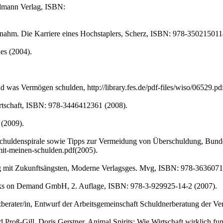
ldmann Verlag, ISBN:
bnahm. Die Karriere eines Hochstaplers, Scherz, ISBN: 978-350215011
des (2004).
was Vermögen schulden, http://library.fes.de/pdf-files/wiso/06529.pd
tschaft, ISBN: 978-3446412361 (2008).
 (2009).
chuldenspirale sowie Tipps zur Vermeidung von Überschuldung, Bundes
it-meinen-schulden.pdf(2005).
g mit Zukunftsängsten, Moderne Verlagsges. Mvg, ISBN: 978-3636071
ooks on Demand GmbH, 2. Auflage, ISBN: 978-3-929925-14-2 (2007).
zberater/in, Entwurf der Arbeitsgemeinschaft Schuldnerberatung der 
rid Proß-Gill, Doris Gerstner, Animal Spirits: Wie Wirtschaft wirklich